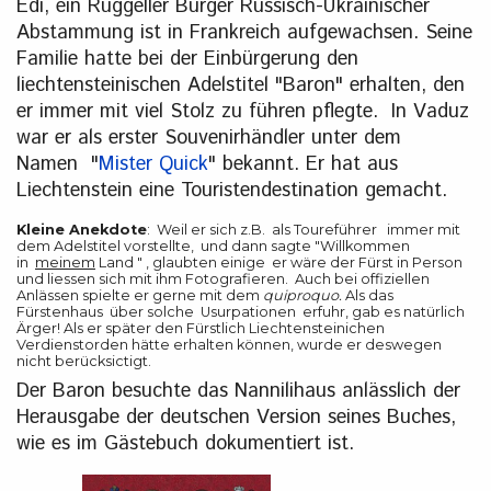
Edi, ein Ruggeller Bürger Russisch-Ukrainischer
Abstammung ist in Frankreich aufgewachsen. Seine
Familie hatte bei der Einbürgerung den
liechtensteinischen Adelstitel "Baron" erhalten, den
er immer mit viel Stolz zu führen pflegte. In Vaduz
war er als erster Souvenirhändler unter dem
Namen "
Mister Quick
" bekannt. Er hat aus
Liechtenstein eine Touristendestination gemacht.
Kleine Anekdote
: Weil er sich z.B. als Toureführer immer mit
dem Adelstitel vorstellte, und dann sagte "Willkommen
in
meinem
Land " , glaubten einige er wäre der Fürst in Person
und liessen sich mit ihm Fotografieren. Auch bei offiziellen
Anlässen spielte er gerne mit dem
quiproquo.
Als das
Fürstenhaus über solche Usurpationen erfuhr, gab es natürlich
Ärger! Als er später den Fürstlich Liechtensteinichen
Verdienstorden hätte erhalten können, wurde er deswegen
nicht berücksictigt.
Der Baron besuchte das Nannilihaus anlässlich der
Herausgabe der deutschen Version seines Buches,
wie es im Gästebuch dokumentiert ist.