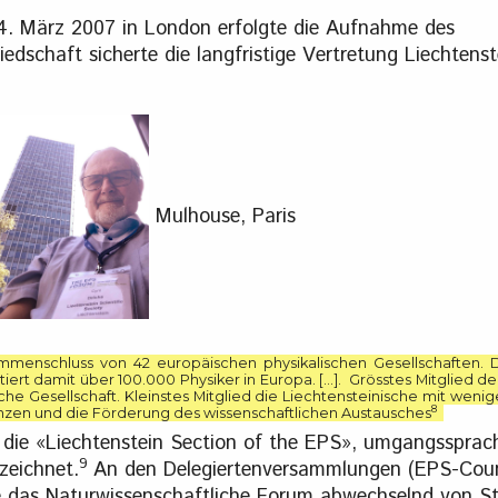
4. März 2007 in London erfolgte die Aufnahme des
edschaft sicherte die langfristige Vertretung Liechtenst
Mulhouse, Paris
ammenschluss von 42 europäischen physikalischen Gesellschaften. 
ert damit über 100.000 Physiker in Europa. […]. Grösstes Mitglied der
he Gesellschaft. Kleinstes Mitglied die Liechtensteinische mit wenige
8
enzen und die Förderung des wissenschaftlichen Austausches
 die «Liechtenstein Section of the EPS», umgangssprach
9
zeichnet.
An den Delegiertenversammlungen (EPS-Coun
 das Naturwissenschaftliche Forum abwechselnd von S