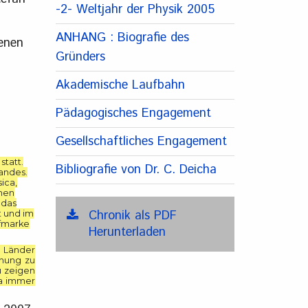
-2- Weltjahr der Physik 2005
ANHANG : Biografie des
denen
Gründers
Akademische Laufbahn
Pädagogisches Engagement
Gesellschaftliches Engagement
statt.
Bibliografie von Dr. C. Deicha
andes.
sica,
chen
 das
Chronik als PDF
t und im
efmarke
Herunterladen
n Länder
chung zu
u zeigen
ha immer