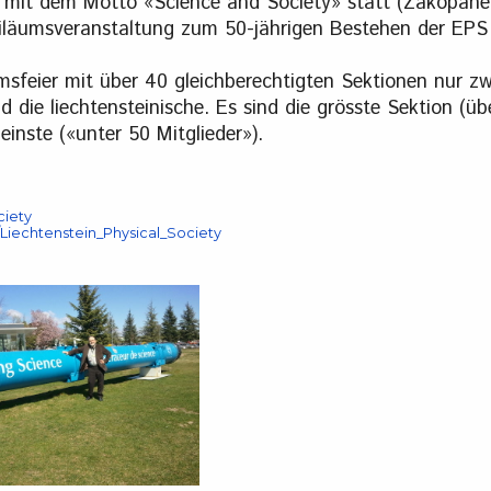
mit dem Motto «Science and Society» statt (Zakopane
biläumsveranstaltung zum 50-jährigen Bestehen der EPS
umsfeier mit über 40 gleichberechtigten Sektionen nur zw
 die liechtensteinische. Es sind die grösste Sektion (üb
einste («unter 50 Mitglieder»).
ciety
i/Liechtenstein_Physical_Society