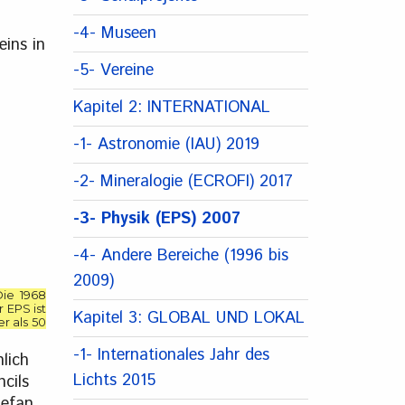
-4- Museen
eins in
-5- Vereine
Kapitel 2: INTERNATIONAL
-1- Astronomie (IAU) 2019
-2- Mineralogie (ECROFI) 2017
-3- Physik (EPS) 2007
-4- Andere Bereiche (1996 bis
2009)
Die 1968
 EPS ist
Kapitel 3: GLOBAL UND LOKAL
r als 50
-1- Internationales Jahr des
lich
Lichts 2015
cils
tefan