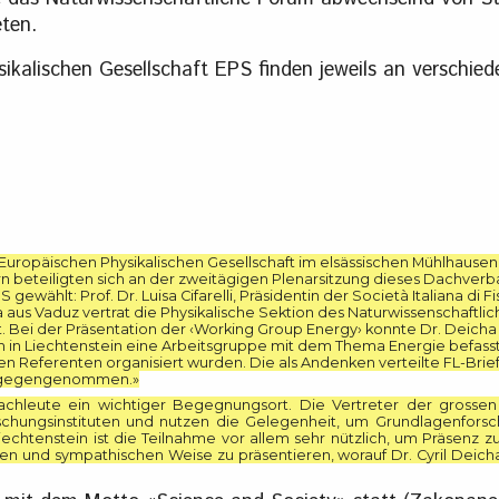
eten.
kalischen Gesellschaft EPS finden jeweils an verschie
ropäischen Physikalischen Gesellschaft im elsässischen Mühlhausen 
n beteiligten sich an der zweitägigen Plenarsitzung dieses Dachverb
wählt: Prof. Dr. Luisa Cifarelli, Präsidentin der Società Italiana di Fi
a aus Vaduz vertrat die Physikalische Sektion des Naturwissenschaftli
t. Bei der Präsentation der ‹Working Group Energy› konnte Dr. Deicha
ch in Liechtenstein eine Arbeitsgruppe mit dem Thema Energie befass
 Referenten organisiert wurden. Die als Andenken verteilte FL-Bri
entgegengenommen.»
Fachleute ein wichtiger Begegnungsort. Die Vertreter der grosse
schungsinstituten und nutzen die Gelegenheit, um Grundlagenfors
Liechtenstein ist die Teilnahme vor allem sehr nützlich, um Präsenz z
iven und sympathischen Weise zu präsentieren, worauf Dr. Cyril Deic