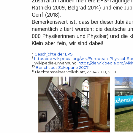
Zusätzlich fanden mehrere EPS-Tagungen 
Ratnieki 2009, Belgrad 2014) und eine Ju
Genf (2018).
Bemerkenswert ist, dass bei dieser Jubilä
namentlich zitiert wurden: die deutsche und
000 Physikerinnen und Physiker) und die kl
Klein aber fein, wir sind dabei!
7
Geschichte der EPS
8
https://de.wikipedia.org/wiki/European_Physical_So
9
Wikipedia-Erwähnung:
https://de.wikipedia.org/wik
10
Bericht aus Zakopane 2007
11
Liechtensteiner Volksblatt, 27.04.2010, S. 18
.​​​