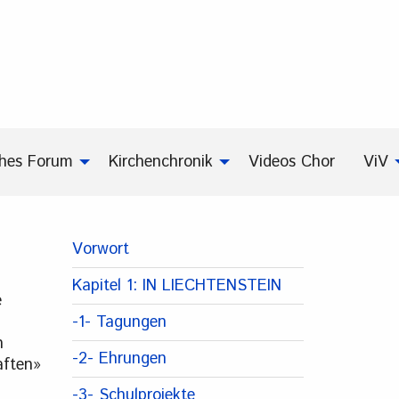
ches Forum
Kirchenchronik
Videos Chor
ViV
Vorwort
Kapitel 1: IN LIECHTENSTEIN
e
-1- Tagungen
n
-2- Ehrungen
aften»
-3- Schulprojekte