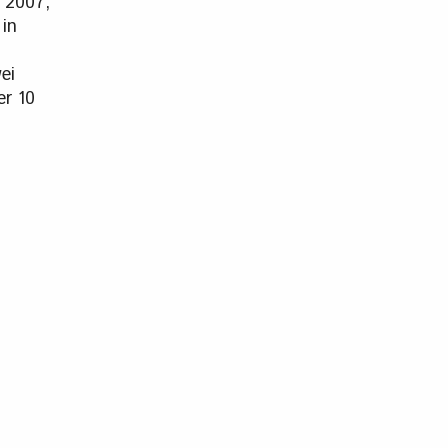
 2007,
 in
ei
er 10