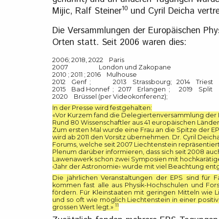
10
Mijic, Ralf Steiner
und Cyril Deicha vertr
Die Versammlungen der Europäischen Physi
Orten statt. Seit 2006 waren dies:
2006; 2018, 2022 Paris
2007 London und Zakopane
2010 ; 2011 ; 2016 Mulhouse
2012 Genf ; 2013 Strassbourg; 2014 Triest
2015 Bad Honnef ; 2017 Erlangen ; 2019 Split
2020 Brüssel (per Videokonferenz);
In der Presse wird festgehalten:
«Vor Kurzem fand die Delegiertenversammlung der Eu
Rund 80 Wissenschaftler aus 41 europäischen Länder
Zum ersten Mal wurde eine Frau an die Spitze der EPS ge
wird ab 2011 den Vorsitz übernehmen. Dr. Cyril Deich
Forums, welche seit 2007 Liechtenstein repräsentier
Plenum darüber informieren, dass sich seit 2008 au
Lawenawerk schon zwei Symposien mit hochkarätigen
‹Jahr der Astronomie› wurde mit viel Beachtung 
Die jährlichen Veranstaltungen der EPS sind für 
kommen fast alle aus Physik-Hochschulen und For
fördern. Für Kleinstaaten mit geringen Mitteln wie 
und so oft wie möglich Liechtenstein in einer posit
11
grossen Wert legt.»