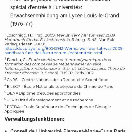
spécial d’entrée à l’université»:
Erwachsenenbildung am Lycée Louis-le-Grand
(1976-77)
1
Löschnigg, H.; Hrsg., 2009:
Wer ist wer? Wer tut was? 2009.
Handbuch für das F. Liechtenstein.
5. Ausg., S. 45f. Van Eck
Verlag, Triesen, 2009:
https://docplayer.org/80542912-Wer-ist-wer-wer-tut-was-2009-
handbuch-fuer-das-fuerstentum-liechtenstein.html
2
Deicha, C.:
Étude cinétique et thermodynamique de la
formation des compexes de Meisenheimer en série
héterocyclique: nitrobenzoxa -thia- et -sélénadiazoles
.
Thèse de
Doctorat direction.
R. Schaal, ENSCP, Paris, 1982
3
CNRS = Centre National de la Recherche Scientifique
4
ENSCP = École Nationale supérieure de Chimie de Paris
5
DEA = Diplôme d’études approfondies
6
UER = Unité d’enseignement et de recherche
7
ESTBA = École Supérieure des Techniques de Biologie
Appliquée
Verwaltungsfunktionen:
Conseil de l’Université Pierre-et-Marie-Curie Paris