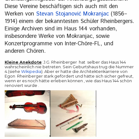
Diese Vereine beschäftigen sich auch mit den
Werken von
Stevan Stojanović Mokranjac
(1856–
1914) einem der bekanntesten Schüler Rheinbergers.
Einige Archiven sind im Haus 144 vorhanden,
insbesondere Werke von Mokranjac, sowie
Konzertprogramme von Inter-Chöre-FL, und
anderen Chören.
Kleine Anekdote
: J.G. Rheinberger hat selber das Haus 144
wahrscheinlich nie betreten. Sein Geburtshaus trug die Nummer
4.(siehe
Wikipedia
). Aber er hatte die Architektenkarriere von
Egon Rheinberger stark gefördert und hätte sich sicher gefreut,
wenn er es noch hätte erleben können , wie das Haus 144 schön
renoviert wurde .