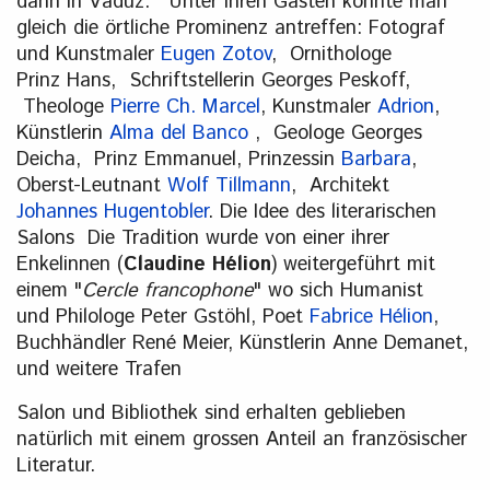
dann in Vaduz. Unter ihren Gästen konnte man
gleich die örtliche Prominenz antreffen: Fotograf
und Kunstmaler
Eugen Zotov
, Ornithologe
Prinz Hans, Schriftstellerin Georges Peskoff,
Theologe
Pierre Ch. Marcel
, Kunstmaler
Adrion
,
Künstlerin
Alma del Banco
, Geologe Georges
Deicha, Prinz Emmanuel, Prinzessin
Barbara
,
Oberst-Leutnant
Wolf Tillmann
, Architekt
Johannes Hugentobler
. Die Idee des literarischen
Salons Die Tradition wurde von einer ihrer
Enkelinnen (
Claudine Hélion
) weitergeführt mit
einem "
Cercle francophone
" wo sich Humanist
und Philologe Peter Gstöhl, Poet
Fabrice Hélion
,
Buchhändler René Meier, Künstlerin Anne Demanet,
und weitere Trafen
Salon und Bibliothek sind erhalten geblieben
natürlich mit einem grossen Anteil an französischer
Literatur.